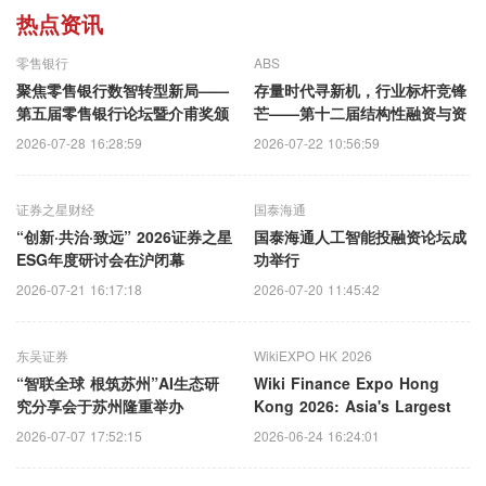
热点资讯
零售银行
ABS
聚焦零售银行数智转型新局——
存量时代寻新机，行业标杆竞锋
第五届零售银行论坛暨介甫奖颁
芒——第十二届结构性融资与资
奖典礼即将启幕
产证券化论坛暨介甫奖评选正式
2026-07-28 16:28:59
2026-07-22 10:56:59
启动
证券之星财经
国泰海通
“创新·共治·致远” 2026证券之星
国泰海通人工智能投融资论坛成
ESG年度研讨会在沪闭幕
功举行
2026-07-21 16:17:18
2026-07-20 11:45:42
东吴证券
WikiEXPO HK 2026
“智联全球 根筑苏州”AI生态研
Wiki Finance Expo Hong
究分享会于苏州隆重举办
Kong 2026: Asia's Largest
Fintech & Web3.0 event Set
2026-07-07 17:52:15
2026-06-24 16:24:01
for July!