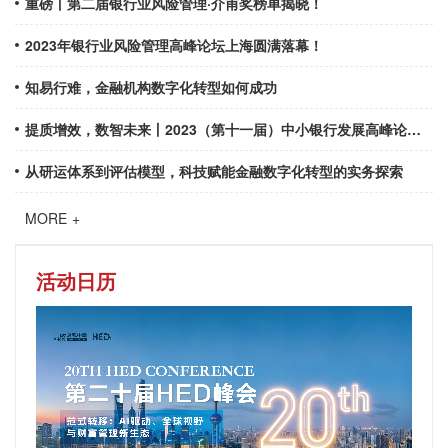
重磅丨第二届银行业风险管理·介甫奖榜单揭晓！
严控为基石，结合外部防御战略与风险控制技术来达到内外有序
高效率管控。
2023年银行业风险管理高峰论坛上海圆满落幕！
知易行难，金融机构数字化转型如何成功
提质增效，数智未来丨2023（第十一届）中小银行发展高峰论坛在武汉盛大召开！“第五届‘铁马’中小银行评选榜单”隆重揭晓！
从研运体系到评估模型，科技赋能金融数字化转型的实务探索
MORE +
活动日历