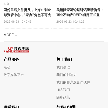
家办
REITs
两份重磅文件提及，上海冲刺全
吴清陆家嘴论坛讲话重磅信号：
球资管中心，“家办”角色不可或
商业不动产REITs项目正式登
缺！
场，撬动长期资本盛宴！
2026-06-23 10:49:45
2026-06-23 10:44:26
MORE +
产品服务
关于我们
活动
我们是谁
数字媒体平台
我们的影响力
我们的客户及合作伙伴
加入我们
隐私政策
联系我们
与我们沟通