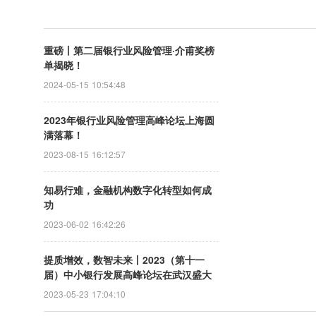
重磅丨第二届银行业风险管理·介甫奖榜
单揭晓！
2024-05-15 10:54:48
2023年银行业风险管理高峰论坛上海圆
满落幕！
2023-08-15 16:12:57
知易行难，金融机构数字化转型如何成
功
2023-06-02 16:42:26
提质增效，数智未来丨2023（第十一
届）中小银行发展高峰论坛在武汉盛大
召开！“第五届‘铁马’中小银行评选榜
2023-05-23 17:04:10
单”隆重揭晓！