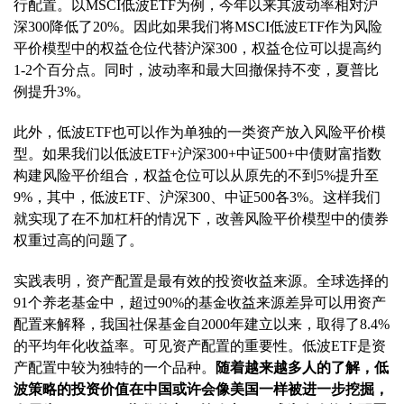
行配置。以MSCI低波ETF为例，今年以来其波动率相对沪
深300降低了20%。因此如果我们将MSCI低波ETF作为风险
平价模型中的权益仓位代替沪深300，权益仓位可以提高约
1-2个百分点。同时，波动率和最大回撤保持不变，夏普比
例提升3%。
此外，低波ETF也可以作为单独的一类资产放入风险平价模
型。如果我们以低波ETF+沪深300+中证500+中债财富指数
构建风险平价组合，权益仓位可以从原先的不到5%提升至
9%，其中，低波ETF、沪深300、中证500各3%。这样我们
就实现了在不加杠杆的情况下，改善风险平价模型中的债券
权重过高的问题了。
实践表明，资产配置是最有效的投资收益来源。全球选择的
91个养老基金中，超过90%的基金收益来源差异可以用资产
配置来解释，我国社保基金自2000年建立以来，取得了8.4%
的平均年化收益率。可见资产配置的重要性。低波ETF是资
产配置中较为独特的一个品种。
随着越来越多人的了解，低
波策略的投资价值在中国或许会像美国一样被进一步挖掘，