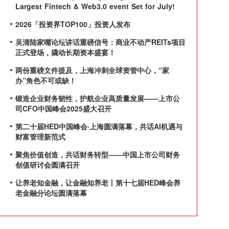
Largest Fintech & Web3.0 event Set for July!
2026「投资界TOP100」投资人发布
吴清陆家嘴论坛讲话重磅信号：商业不动产REITs项目
正式登场，撬动长期资本盛宴！
两份重磅文件提及，上海冲刺全球资管中心，“家
办”角色不可或缺！
锻造企业财务韧性，护航企业高质量发展——上市公
司CFO中国峰会2025盛大召开
第二十届HED中国峰会·上海圆满落幕，共话AI机遇与
财富管理新范式
聚焦价值创造，共话财务转型——中国上市公司财务
创值研讨会圆满召开
让养老知金融，让金融知养老丨第十七届HED峰会养
老金融分论坛圆满落幕