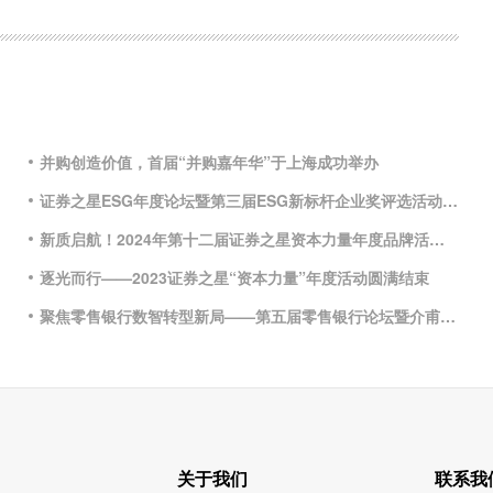
并购创造价值，首届“并购嘉年华”于上海成功举办
证券之星ESG年度论坛暨第三届ESG新标杆企业奖评选活动圆满闭幕
新质启航！2024年第十二届证券之星资本力量年度品牌活动正式启动
逐光而行——2023证券之星“资本力量”年度活动圆满结束
聚焦零售银行数智转型新局——第五届零售银行论坛暨介甫奖颁奖典礼即将启幕
关于我们
联系我