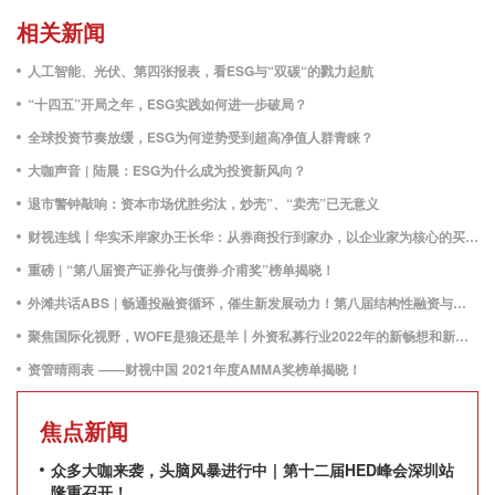
相关新闻
人工智能、光伏、第四张报表，看ESG与“双碳“的戮力起航
“十四五”开局之年，ESG实践如何进一步破局？
全球投资节奏放缓，ESG为何逆势受到超高净值人群青睐？
大咖声音 | 陆晨：ESG为什么成为投资新风向？
退市警钟敲响：资本市场优胜劣汰，炒壳”、“卖壳”已无意义
财视连线丨华实禾岸家办王长华：从券商投行到家办，以企业家为核心的买方服务之路
重磅 | “第八届资产证券化与债券·介甫奖”榜单揭晓！
外滩共话ABS | 畅通投融资循环，催生新发展动力！第八届结构性融资与资产证券化论坛圆满落幕！
聚焦国际化视野，WOFE是狼还是羊丨外资私募行业2022年的新畅想和新方向
资管晴雨表 ——财视中国 2021年度AMMA奖榜单揭晓！
焦点新闻
众多大咖来袭，头脑风暴进行中 | 第十二届HED峰会深圳站
隆重召开！