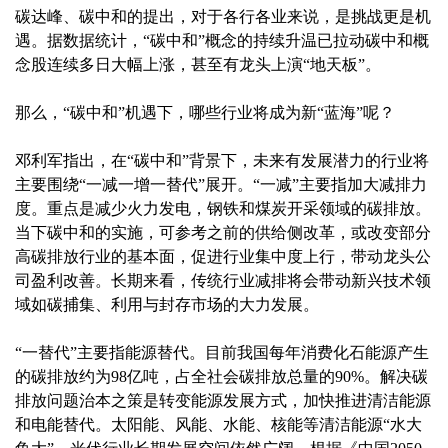
碳达峰、碳中和的提出，对于各行各业来说，是挑战更是机
遇。据数据统计，“碳中和”概念的持续升温已拉动碳中和概
念股连续多日大幅上涨，甚至有龙头上演“地天板”。
那么，“碳中和”机遇下，哪些行业将成为新“蓝海”呢？
邓利军指出，在“碳中和”背景下，未来有发展潜力的行业将
主要围绕“一减一增一替代”展开。“一减”主要指加大减排力
度。重点是减少火力发电，钢铁和煤炭开采领域的碳排放。
当下碳中和的实施，可参考之前的供给侧改革，或改变部分
高碳排放行业的基本面，促进行业集中度上行，带动龙头公
司盈利改善。长期来看，传统行业减排将会带动新兴技术领
域如碳捕集、利用与封存市场的大力发展。
“一替代”主要指能源替代。目前我国每年消费化石能源产生
的碳排放约为98亿吨，占全社会碳排放总量的90%。解决碳
排放问题治本之策是转变能源发展方式，加快推进清洁能源
和电能替代。太阳能、风能、水能、核能等清洁能源“水大