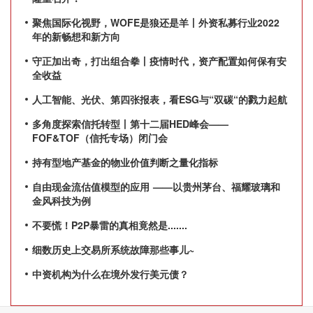
聚焦国际化视野，WOFE是狼还是羊丨外资私募行业2022
年的新畅想和新方向
守正加出奇，打出组合拳丨疫情时代，资产配置如何保有安
全收益
人工智能、光伏、第四张报表，看ESG与“双碳“的戮力起航
多角度探索信托转型丨第十二届HED峰会——
FOF&TOF（信托专场）闭门会
持有型地产基金的物业价值判断之量化指标
自由现金流估值模型的应用 ——以贵州茅台、福耀玻璃和
金风科技为例
不要慌！P2P暴雷的真相竟然是.......
细数历史上交易所系统故障那些事儿~
中资机构为什么在境外发行美元债？