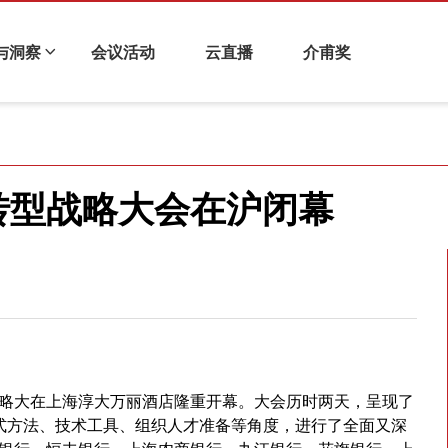
与洞察
会议活动
云直播
介甫奖
化与企业金融
科技金融
衍生品与风险管理
财视连线
转型战略大会在沪闭幕
型战略大在上海淳大万丽酒店隆重开幕。大会历时两天，呈现了
方式方法、技术工具、组织人才准备等角度，进行了全面又深